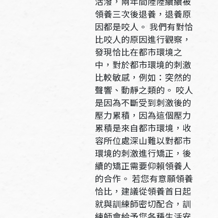
活潑，兩年間陸陸續續被
領養三次後退養，退養原
因都是咬人。 我們有對恰
比咬人的原因進行觀察，
發現恰比在都市環境之
中，對於都市環境的刺激
比較敏感，例如：突然的
聲響、動靜之類的。 咬人
是因為不斷受到刺激後的
壓力累積，因為這個壓力
累積是來自都市環境，收
容所位處深山難以對都市
環境的刺激進行矯正，後
續的矯正需要仰賴領養人
的合作。 若您有意願領養
恰比，建議從領養首日起
就與訓練師密切配合，訓
練師會給予您各種生活安