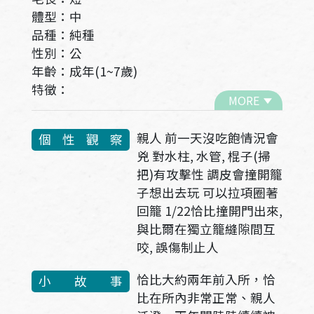
體型：中
品種：純種
性別：公
年齡：成年(1~7歲)
特徵：
MORE
親人 前一天沒吃飽情況會
個性觀察
兇 對水柱, 水管, 棍子(掃
把)有攻擊性 調皮會撞開籠
子想出去玩 可以拉項圈著
回籠 1/22恰比撞開門出來,
與比爾在獨立籠縫隙間互
咬, 誤傷制止人
恰比大約兩年前入所，恰
小 故 事
比在所內非常正常、親人